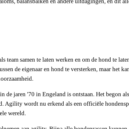
aloms, balansbalken en andere uitdagingen, en dit all
als team samen te laten werken en om de hond te laten
ussen de eigenaar en hond te versterken, maar het ka
ehoorzaamheid.
e in de jaren '70 in Engeland is ontstaan. Het begon 
reld. Agility wordt nu erkend als een officiële honde
ele wereld.
elnemen aan agility. Bijna alle hondenrassen kunnen