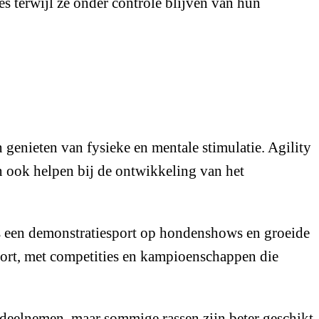
es terwijl ze onder controle blijven van hun
 genieten van fysieke en mentale stimulatie. Agility
n ook helpen bij de ontwikkeling van het
als een demonstratiesport op hondenshows en groeide
nsport, met competities en kampioenschappen die
 deelnemen, maar sommige rassen zijn beter geschikt